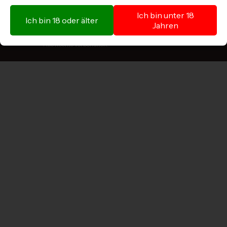
Ich bin unter 18
Ich bin 18 oder älter
Jahren
Copyright © 2025 by TERROIR-ist Yacin‘s Wein AG.
Alle Rechte vorbehalten.