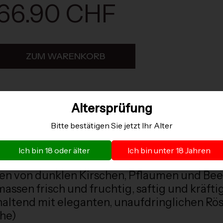
66.90 CHF
ZUM WARENKORB
Altersprüfung
Bitte bestätigen Sie jetzt Ihr Alter
o de Vallegarcía ist strukturiert, harmonisc
Ich bin 18 oder älter
Ich bin unter 18 Jahren
sehr delikat und anfällig auf klimatische Ve
ten von dunklen Kirschen, Pflaumen und Bee
ssen frisch und fruchtig, saftig und kräfti
haltend mit eleganten, unaufdringlichen Rö
che)