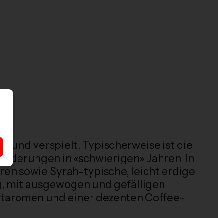
h und verspielt. Typischerweise ist die
ränderungen in «schwierigen» Jahren. In
ren sowie Syrah-typische, leicht erdige
g, mit ausgewogen und gefälligen
staromen und einer dezenten Coffee-