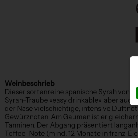
Weinbeschrieb
Dieser sortenreine spanische Syrah von Pag
Syrah-Traube «easy drinkable», aber auch 
der Nase vielschichtige, intensive Duftno
Gewürznoten. Am Gaumen ist er gleicherma
Tanninen. Der Abgang präsentiert langan
Toffee-Note (mind. 12 Monate in franz. Ei