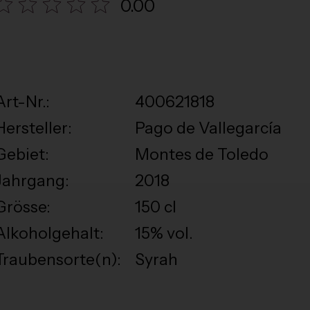
0.00
Art-Nr.:
400621818
Hersteller:
Pago de Vallegarcía
Gebiet:
Montes de Toledo
Jahrgang:
2018
Grösse:
150 cl
Alkoholgehalt:
15% vol.
Traubensorte(n):
Syrah