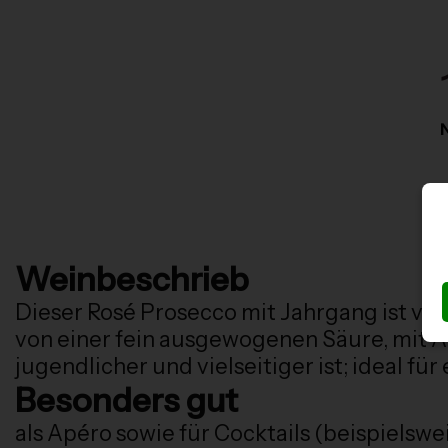
N
Weinbeschrieb
Dieser Rosé Prosecco mit Jahrgang ist von
von einer fein ausgewogenen Säure, mit 
jugendlicher und vielseitiger ist; ideal fü
Besonders gut
als Apéro sowie für Cocktails (beispielswe