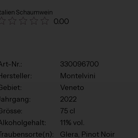
Italien Schaumwein
0.00
Art-Nr.:
330096700
Hersteller:
Montelvini
Gebiet:
Veneto
Jahrgang:
2022
Grösse:
75 cl
Alkoholgehalt:
11% vol.
Traubensorte(n):
Glera, Pinot Noir