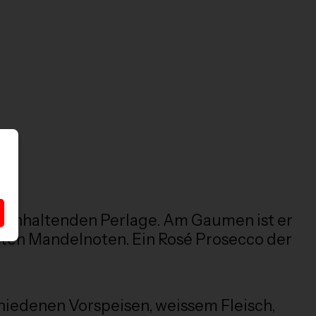
ng-anhaltenden Perlage. Am Gaumen ist er
nten Mandelnoten. Ein Rosé Prosecco der
schiedenen Vorspeisen, weissem Fleisch,