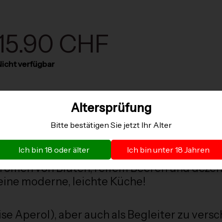
15.90 CHF
icht verfügbar
Altersprüfung
Bitte bestätigen Sie jetzt Ihr Alter
Ich bin 18 oder älter
Ich bin unter 18 Jahren
 schöner Helle-Rosa mit einer subtilen, la
Aromen von Blüten, reifem Beeren und deze
r eine moderne, leichte Küche!
ise Aperol), aber auch als Begleiter zu ver