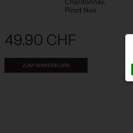
Chardonnay,
Pinot Noir
49.90 CHF
ZUM WARENKORB