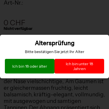
Art-Nr.:
0 CHF
Nicht verfügbar
Altersprüfung
Bitte bestätigen Sie jetzt Ihr Alter
Weinbeschrieb
Ich bin unter 18
Ich bin 18 oder älter
Dieser ist einzigartig; komplex,
Jahren
strukturiert, harmonisch und elegant. In
der Nase vielschichtige,. Am Gaumen ist
er gleichermassen fruchtig, leicht
balsamisch, kräftig-elegant, vollmundig,
mit ausgewogen und samtigen
Tanninen. Der Abgang präsentiert sich